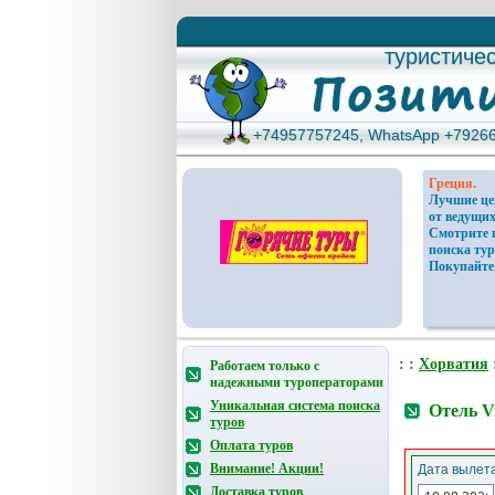
туристиче
туристиче
+74957757245, WhatsApp +7926
+74957757245, WhatsApp +7926
Греция.
Лучшие ц
от ведущих
Смотрите 
поиска тур
Покупайте
: :
Хорватия
Работаем только с
надежными туроператорами
Уникальная система поиска
Отель V
туров
Оплата туров
Внимание! Акции!
Дата вылета
Доставка туров