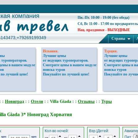
ская компания
ская компания
Пн.-Пт. 10:00 - 19:00 (без обеда)
Сб, Вс 11:00 - 17:00 по предварител
Нац. праздники - ВЫХОДНЫЕ
6143473,+79269199349
6143473,+79269199349
Страны
Испания.
Турция.
ены
Лучшие цены
Лучшие цены
 туроператоров.
от ведущих туроператоров.
от ведущих туропер
цены в нашем модуле
Смотрите цены в нашем модуле
Смотрите цены в н
ов
поиска туров
поиска туров
 по лучшей цене!
Покупайте по лучшей цене!
Покупайте по лучше
: :
Новиград
: :
Отели
: : Villa Giada : :
Отзывы
: :
Туры
illa Giada 3* Новиград Хорватия
:
Кол-во ночей:
Взр.|Детей:
Авиапер
Пит.:
от
до