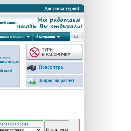
Доставка туров!
ьной записи
Акции и скидки
О компании
аторов.
ашем модуле
Поиск тура
й цене!
Запрос на расчет
елет из г.Москва