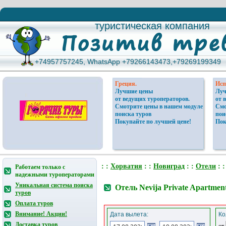
туристическая компания
туристическая компания
+74957757245, WhatsApp +79266143473,+79269199349
+74957757245, WhatsApp +79266143473,+79269199349
Греция.
Исп
Лучшие цены
Луч
от ведущих туроператоров.
от 
Смотрите цены в нашем модуле
Смо
поиска туров
пои
Покупайте по лучшей цене!
Пок
: :
Хорватия
: :
Новиград
: :
Отели
: :
Работаем только с
надежными туроператорами
Уникальная система поиска
Отель Nevija Private Apartme
туров
Оплата туров
Внимание! Акции!
Дата вылета:
Ко
Доставка туров
от