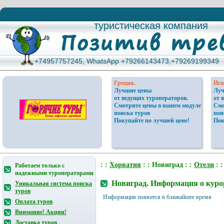
туристическая компания
туристическая компания
+74957757245, WhatsApp +79266143473,+79269199349
+74957757245, WhatsApp +79266143473,+79269199349
Греция.
Исп
Лучшие цены
Луч
от ведущих туроператоров.
от 
Смотрите цены в нашем модуле
Смо
поиска туров
пои
Покупайте по лучшей цене!
Пок
: :
Хорватия
: : Новиград : :
Отели
: 
Работаем только с
надежными туроператорами
Новиград. Информация о куро
Уникальная система поиска
туров
Информация появится в ближайшее время
Оплата туров
Внимание! Акции!
Доставка туров