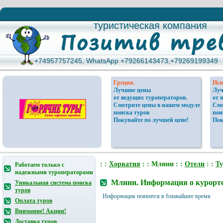
туристическая компания
туристическая компания
+74957757245, WhatsApp +79266143473,+79269199349
+74957757245, WhatsApp +79266143473,+79269199349
Греция.
Исп
Лучшие цены
Луч
от ведущих туроператоров.
от 
Смотрите цены в нашем модуле
Смо
поиска туров
пои
Покупайте по лучшей цене!
Пок
: :
Хорватия
: : Млини : :
Отели
: :
Т
Работаем только с
надежными туроператорами
Млини. Информация о курорте
Уникальная система поиска
туров
Информация появится в ближайшее время
Оплата туров
Внимание! Акции!
Доставка туров