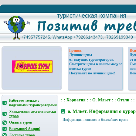
туристическая компания
туристическая компания
+74957757245, WhatsApp +79266143473,+79269199349
+74957757245, WhatsApp +79266143473,+79269199349
Греция.
Исп
Лучшие цены
Луч
от ведущих туроператоров.
от 
Смотрите цены в нашем модуле
Смо
поиска туров
пои
Покупайте по лучшей цене!
Пок
: :
Хорватия
: : О. Мльет : :
Отели
: :
Работаем только с
надежными туроператорами
о. Мльет. Информация о курор
Уникальная система поиска
туров
Информация появится в ближайшее время
Оплата туров
Внимание! Акции!
Доставка туров