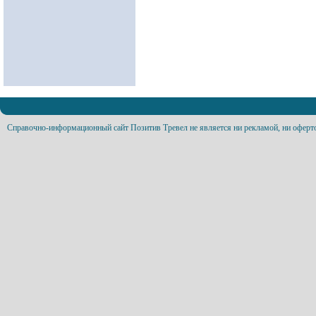
Справочно-информационный сайт Позитив Тревел не является ни рекламой, ни оферт