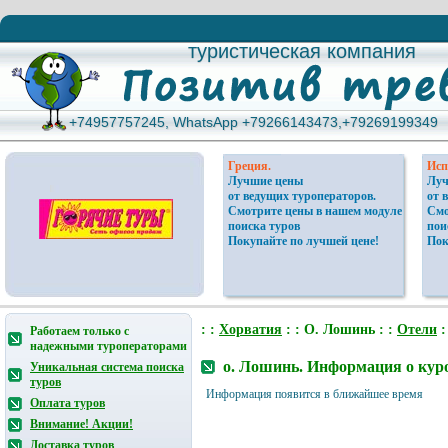
туристическая компания
туристическая компания
+74957757245, WhatsApp +79266143473,+79269199349
+74957757245, WhatsApp +79266143473,+79269199349
Греция.
Исп
Лучшие цены
Луч
от ведущих туроператоров.
от 
Смотрите цены в нашем модуле
Смо
поиска туров
пои
Покупайте по лучшей цене!
Пок
: :
Хорватия
: : О. Лошинь : :
Отели
:
Работаем только с
надежными туроператорами
о. Лошинь. Информация о куро
Уникальная система поиска
туров
Информация появится в ближайшее время
Оплата туров
Внимание! Акции!
Доставка туров