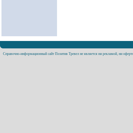
Справочно-информационный сайт Позитив Тревел не является ни рекламой, ни оферт