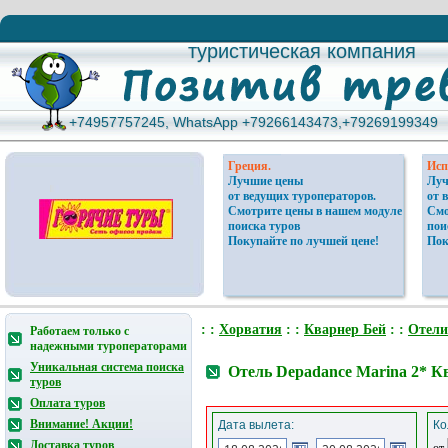
туристическая компания
туристическая компания
+74957757245, WhatsApp +79266143473,+79269199349
+74957757245, WhatsApp +79266143473,+79269199349
Греция.
Исп
Лучшие цены
Луч
от ведущих туроператоров.
от 
Смотрите цены в нашем модуле
Смо
поиска туров
пои
Покупайте по лучшей цене!
Пок
: :
Хорватия
: :
Кварнер Бей
: :
Отели
Работаем только с
надежными туроператорами
Уникальная система поиска
Отель Depadance Marina 2* К
туров
Оплата туров
Внимание! Акции!
Дата вылета:
Ко
Доставка туров
от