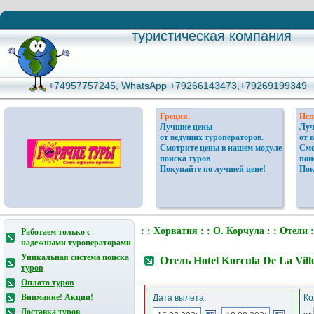
туристическая компания
туристическая компания
+74957757245, WhatsApp +79266143473,+79269199349
+74957757245, WhatsApp +79266143473,+79269199349
Греция.
Исп
Лучшие цены
Луч
от ведущих туроператоров.
от 
Смотрите цены в нашем модуле
Смо
поиска туров
пои
Покупайте по лучшей цене!
Пок
: :
Хорватия
: :
О. Корчула
: :
Отели
:
Работаем только с
надежными туроператорами
Уникальная система поиска
Отель Hotel Korcula De La Vil
туров
Оплата туров
Внимание! Акции!
Дата вылета:
Ко
Доставка туров
от