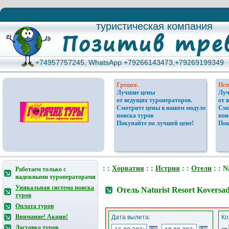
туристическая компания
туристическая компания
+74957757245, WhatsApp +79266143473,+79269199349
+74957757245, WhatsApp +79266143473,+79269199349
Греция.
Исп
Лучшие цены
Луч
от ведущих туроператоров.
от 
Смотрите цены в нашем модуле
Смо
поиска туров
пои
Покупайте по лучшей цене!
Пок
: :
Хорватия
: :
Истрия
: :
Отели
: : N
Работаем только с
надежными туроператорами
Уникальная система поиска
Отель Naturist Resort Koversa
туров
Оплата туров
Внимание! Акции!
Дата вылета:
Ко
Доставка туров
от