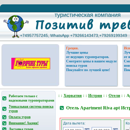
туристическая компания
туристическая компания
+74957757245, WhatsApp +79266143473,+79269199349
+74957757245, WhatsApp +79266143473,+79269199349
Греция.
Исп
Лучшие цены
Луч
от ведущих туроператоров.
от 
Смотрите цены в нашем модуле
Смо
поиска туров
пои
Покупайте по лучшей цене!
Пок
: :
Хорватия
: :
Истрия
: :
Отели
: : A
Работаем только с
надежными туроператорами
Уникальная система поиска
Отель Apartment Riva apt Ис
туров
Оплата туров
Внимание! Акции!
Дата вылета:
Ко
Доставка туров
от