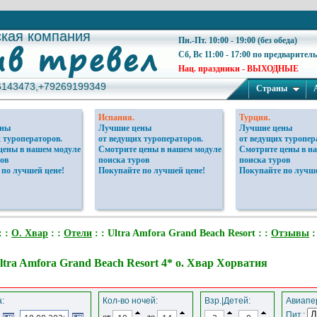
ская компания
ская компания
Пн.-Пт. 10:00 - 19:00 (без обеда)
Сб, Вс 11:00 - 17:00 по предварител
Нац. праздники - ВЫХОДНЫЕ
6143473,+79269199349
6143473,+79269199349
Страны
Испания.
Турция.
ены
Лучшие цены
Лучшие цены
 туроператоров.
от ведущих туроператоров.
от ведущих туропер
цены в нашем модуле
Смотрите цены в нашем модуле
Смотрите цены в н
ов
поиска туров
поиска туров
 по лучшей цене!
Покупайте по лучшей цене!
Покупайте по лучше
: :
О. Хвар
: :
Отели
: : Ultra Amfora Grand Beach Resort : :
Отзывы
:
ltra Amfora Grand Beach Resort 4* о. Хвар Хорватия
:
Кол-во ночей:
Взр.|Детей:
Авиапер
Пит.:
от
до