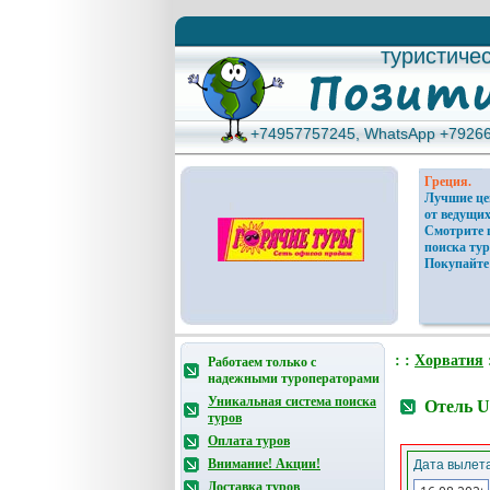
туристиче
туристиче
+74957757245, WhatsApp +7926
+74957757245, WhatsApp +7926
Греция.
Лучшие ц
от ведущих
Смотрите 
поиска тур
Покупайте
: :
Хорватия
Работаем только с
надежными туроператорами
Уникальная система поиска
Отель U
туров
Оплата туров
Внимание! Акции!
Дата вылета
Доставка туров