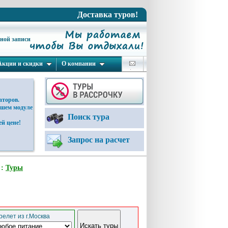
Доставка туров!
ьной записи
Акции и скидки
О компании
аторов.
ашем модуле
Поиск тура
й цене!
Запрос на расчет
 :
Туры
елет из г.Москва