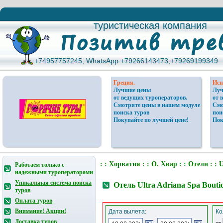
туристическая компания
туристическая компания
+74957757245, WhatsApp +79266143473,+79269199349
+74957757245, WhatsApp +79266143473,+79269199349
Греция.
Исп
Лучшие цены
Луч
от ведущих туроператоров.
от 
Смотрите цены в нашем модуле
Смо
поиска туров
пои
Покупайте по лучшей цене!
Пок
: :
Хорватия
: :
О. Хвар
: :
Отели
: : 
Работаем только с
надежными туроператорами
Уникальная система поиска
Отель Ultra Adriana Spa Bouti
туров
Оплата туров
Внимание! Акции!
Дата вылета:
Ко
Доставка туров
от