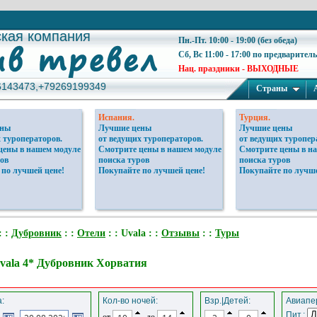
ская компания
ская компания
Пн.-Пт. 10:00 - 19:00 (без обеда)
Сб, Вс 11:00 - 17:00 по предварител
Нац. праздники - ВЫХОДНЫЕ
6143473,+79269199349
6143473,+79269199349
Страны
Испания.
Турция.
ены
Лучшие цены
Лучшие цены
 туроператоров.
от ведущих туроператоров.
от ведущих туропер
цены в нашем модуле
Смотрите цены в нашем модуле
Смотрите цены в н
ов
поиска туров
поиска туров
 по лучшей цене!
Покупайте по лучшей цене!
Покупайте по лучше
: :
Дубровник
: :
Отели
: : Uvala : :
Отзывы
: :
Туры
vala 4* Дубровник Хорватия
:
Кол-во ночей:
Взр.|Детей:
Авиапер
Пит.:
от
до