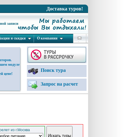
Доставка туров!
ьной записи
Акции и скидки
О компании
аторов.
ашем модуле
Поиск тура
й цене!
Запрос на расчет
елет из г.Москва