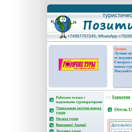
туристиче
туристиче
+74957757245, WhatsApp +7926
+74957757245, WhatsApp +7926
Греция.
Лучшие ц
от ведущих
Смотрите 
поиска тур
Покупайте
: :
Хорватия
Работаем только с
надежными туроператорами
Уникальная система поиска
Отель U
туров
Оплата туров
Внимание! Акции!
Дата вылета
Доставка туров