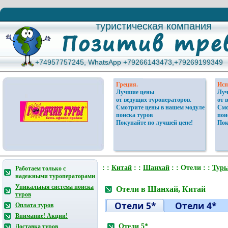
туристическая компания
туристическая компания
+74957757245, WhatsApp +79266143473,+79269199349
+74957757245, WhatsApp +79266143473,+79269199349
Греция.
Исп
Лучшие цены
Луч
от ведущих туроператоров.
от 
Смотрите цены в нашем модуле
Смо
поиска туров
пои
Покупайте по лучшей цене!
Пок
: :
Китай
: :
Шанхай
: : Отели : :
Тур
Работаем только с
надежными туроператорами
Уникальная система поиска
Отели в Шанхай, Китай
туров
Отели 5*
Отели 4*
Оплата туров
Внимание! Акции!
Отели 5*
Доставка туров