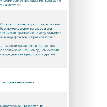
% стоимости от проживания . Если вы не
 на месте !!!!
 У отеля большая территория, но по ней
был номер с видом на озеро и вид
рия чистая Пригнали к номеру гольфкар
ы в виде фруктов Собрали завтрак с
от сырости Диван весь в пятнах При
опросили заменить номер, нам сказали
ких подходов нам предложили другой
 голодным не остаться
лажности ужасный запах был.