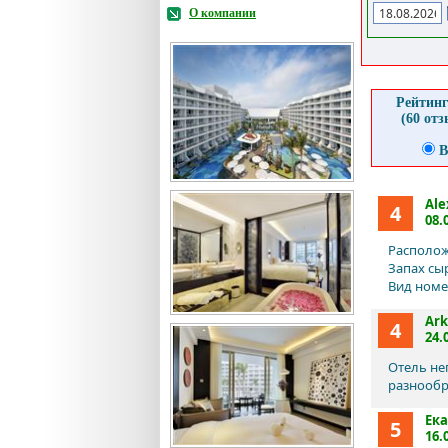
О компании
Рейтинг
(60 от
В
Ale
4
08.
Располож
Запах сы
Вид номе
Ark
4
24.
Отель не
разнообр
Ек
5
16.