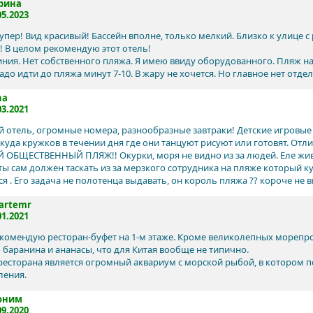
рина
05.2023
супер! Вид красивый! Бассейн вполне, только мелкий. Близко к улице 
! В целом рекомендую этот отель!
иния. Нет собственного пляжа. Я имею ввиду оборудованного. Пляж н
адо идти до пляжа минут 7-10. В жару не хочется. Но главное нет отд
na
03.2021
 отель, огромные номера, разнообразные завтраки! Детские игровые 
) куда кружков в течении дня где они танцуют рисуют или готовят. От
ОБЩЕСТВЕННЫЙ ПЛЯЖ!! Окурки, моря не видно из за людей. Еле жи
ты сам должен таскать из за мерзкого сотрудника на пляже который ку
я . Его задача не полотенца выдавать, он король пляжа ?? короче не в
artemr
01.2021
комендую ресторан-буфет на 1-м этаже. Кроме великолепных морепро
 баранина и ананасы, что для Китая вообще не типично.
есторана является огромный аквариум с морской рыбой, в котором п
ления.
оним
09.2020