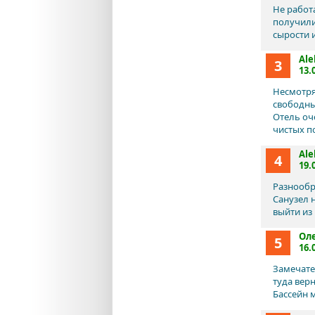
Не работ
получили
сырости 
Ale
3
13.
Несмотря
свободны
Отель оч
чистых п
Ale
4
19.
Разнообр
Санузел 
выйти из
Ол
5
16.
Замечате
туда вер
Бассейн 