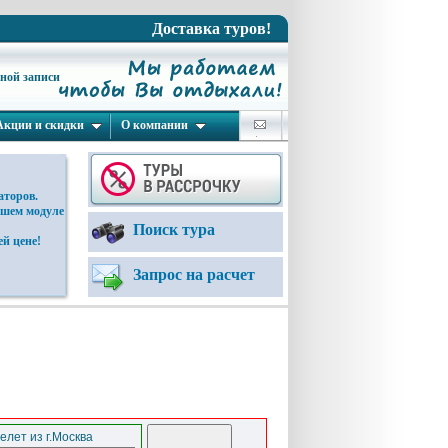
Доставка туров!
ьной записи
Акции и скидки
О компании
аторов.
ашем модуле
Поиск тура
й цене!
Запрос на расчет
елет из г.Москва