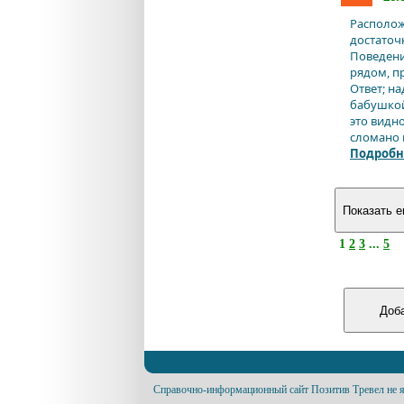
Располож
достаточ
Поведени
рядом, пр
Ответ; н
бабушкой
это видн
сломано 
Подробн
1
2
3
...
5
Справочно-информационный сайт Позитив Тревел не я