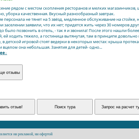
ение рядом с местом скопления ресторанов и мелких магазинчиков, 
но, уборка качественная. Вкусный разнообразный завтрак.
е персонала не тянет на 5 звёзд, медленное обслуживание на стойке,
и заселении заявили, что их нет; придется жить через 30 номеров дру
адо было позвонить в отель, - так я и звонила! После этого нашли бо
, ей ходить тяжело, а гостиница вытянутая, там в принципе довольно 
о, в детской игровой стоят ведерки в некоторых местах: крыша протек
и вцелом она небольшая. Занятия для детей- одно...
ее↓
вляется ни рекламой, ни офертой