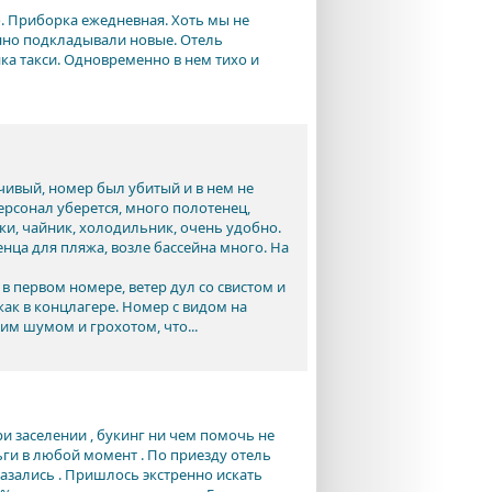
. Приборка ежедневная. Хоть мы не
нно подкладывали новые. Отель
ка такси. Одновременно в нем тихо и
ивый, номер был убитый и в нем не
ерсонал уберется, много полотенец,
жки, чайник, холодильник, очень удобно.
енца для пляжа, возле бассейна много. На
 первом номере, ветер дул со свистом и
ак в концлагере. Номер с видом на
ким шумом и грохотом, что...
ри заселении , букинг ни чем помочь не
ги в любой момент . По приезду отель
казались . Пришлось экстренно искать