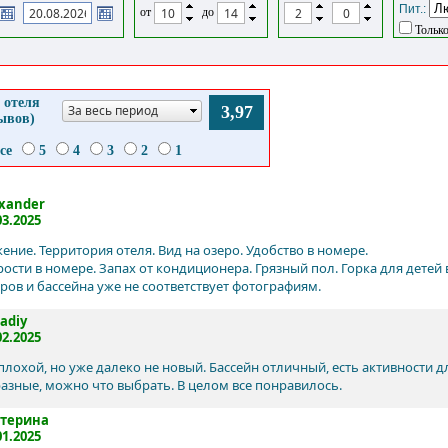
Пит.:
от
до
Только
 отеля
За весь период
3,97
зывов)
се
5
4
3
2
1
xander
03.2025
ение. Территория отеля. Вид на озеро. Удобство в номере.
рости в номере. Запах от кондиционера. Грязный пол. Горка для детей 
ров и бассейна уже не соответствует фотографиям.
adiy
02.2025
плохой, но уже далеко не новый. Бассейн отличный, есть активности д
азные, можно что выбрать. В целом все понравилось.
атерина
01.2025