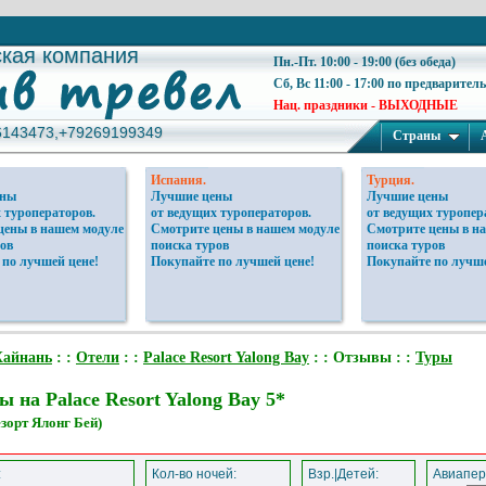
ская компания
ская компания
Пн.-Пт. 10:00 - 19:00 (без обеда)
Сб, Вс 11:00 - 17:00 по предварител
Нац. праздники - ВЫХОДНЫЕ
6143473,+79269199349
6143473,+79269199349
Страны
Испания.
Турция.
ены
Лучшие цены
Лучшие цены
 туроператоров.
от ведущих туроператоров.
от ведущих туропер
цены в нашем модуле
Смотрите цены в нашем модуле
Смотрите цены в н
ов
поиска туров
поиска туров
 по лучшей цене!
Покупайте по лучшей цене!
Покупайте по лучше
Хайнань
: :
Отели
: :
Palace Resort Yalong Bay
: : Отзывы : :
Туры
 на Palace Resort Yalong Bay 5*
зорт Ялонг Бей)
:
Кол-во ночей:
Взр.|Детей:
Авиапер