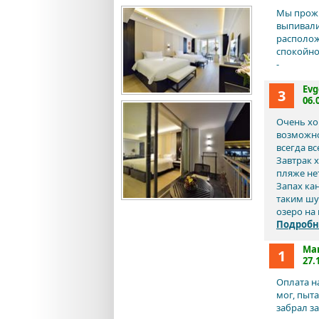
Мы прожи
выпивали
располож
спокойно
-
Evg
3
06.
Очень хо
возможно
всегда вс
Завтрак 
пляже нет
Запах ка
таким шу
озеро на 
Подробн
Mar
1
27.
Оплата на
мог, пыт
забрал з