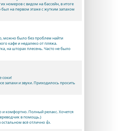
их номеров с видом на бассейн, в итоге
р был на первом этаже с жутким запахом
о, можно было без проблем найти
ого кафе и недалеко от пляжа.
тка, на шторах плесень. Часто не было
е соки!
се запахи и звуки. Приходилось просить
о и комфортно. Полный релакс. Хочется
переводчик в помощь.)
 остальном всё отлично 👍.