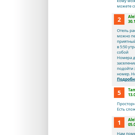
кому мож
можете сп
Ale
2
30.
Отель ра
можно пе
приятный
в 5:50 у
собой
Номера д
заселени
подойти 
номер. Но
Подробн
Ta
5
13.
Просторн
Есть сло
Ale
1
05.
Нам поме