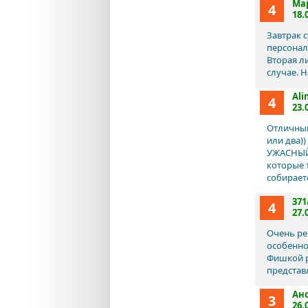
Ма
4
18.
Завтрак 
персонал
Вторая л
случае. Н
Ali
4
23.
Отличный
или два)
УЖАСНЫЙ 
которые 
собираетс
371
4
27.
Очень ре
особенно
Фишкой р
представ
Ан
3
26.