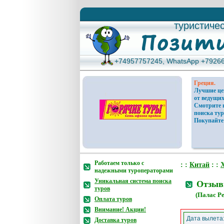
туристиче
туристиче
+74957757245, WhatsApp +7926
+74957757245, WhatsApp +7926
Греция.
Лучшие ц
от ведущих
Смотрите 
поиска тур
Покупайте
Работаем только с
: :
Китай
: :
надежными туроператорами
Уникальная система поиска
Отзывы
туров
(Палас Ре
Оплата туров
Внимание! Акции!
Дата вылета
Доставка туров