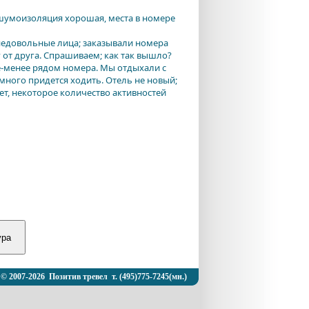
шумоизоляция хорошая, места в номере
 недовольные лица; заказывали номера
г от друга. Спрашиваем; как так вышло?
лее-менее рядом номера. Мы отдыхали с
много придется ходить. Отель не новый;
ает, некоторое количество активностей
© 2007-2026 Позитив тревел т. (495)775-7245(мн.)