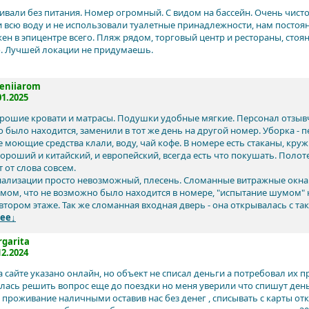
вали без питания. Номер огромный. С видом на бассейн. Очень чисто
 всю воду и не использовали туалетные принадлежности, нам постоя
ен в эпицентре всего. Пляж рядом, торговый центр и рестораны, стоян
. Лучшей локации не придумаешь.
eniiarom
01.2025
рошие кровати и матрасы. Подушки удобные мягкие. Персонал отзывч
 было находится, заменили в тот же день на другой номер. Уборка - п
е моющие средства клали, воду, чай кофе. В номере есть стаканы, кру
хороший и китайский, и европейский, всегда есть что покушать. Полот
 от слова совсем.
нализации просто невозможный, плесень. Сломанные витражные окна в
мом, что не возможно было находится в номере, "испытание шумом" к
втором этаже. Так же сломанная входная дверь - она открывалась с та
ее↓
garita
12.2024
 сайте указано онлайн, но объект не списал деньги а потребовал их п
алась решить вопрос еще до поездки но меня уверили что спишут день
а проживание наличными оставив нас без денег , списывать с карты от