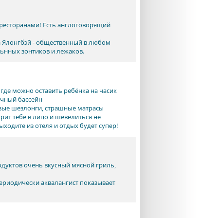
с ресторанами! Есть англоговорящий
а Ялонгбэй - общественный в любом
ельнных зонтиков и лежаков.
где можно оставить ребёнка на часик
личный бассейн
вые шезлонги, страшные матрасы
рит тебе в лицо и шевелиться не
ыходите из отеля и отдых будет супер!
дуктов очень вкусный мясной гриль,
ериодически аквалангист показывает