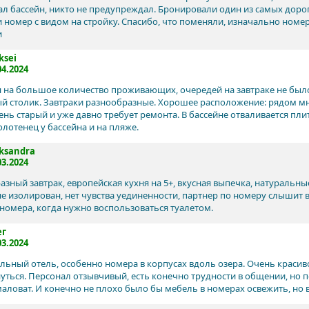
ал бассейн, никто не предупреждал. Бронировали один из самых дорог
 номер с видом на стройку. Спасибо, что поменяли, изначально номе
и
ksei
04.2024
 на большое количество проживающих, очередей на завтраке не был
й столик. Завтраки разнообразные. Хорошее расположение: рядом мн
ень старый и уже давно требует ремонта. В бассейне отваливается пли
олотенец у бассейна и на пляже.
ksandra
03.2024
азный завтрак, европейская кухня на 5+, вкусная выпечка, натуральны
не изолирован, нет чувства уединенности, партнер по номеру слышит в
 номера, когда нужно воспользоваться туалетом.
ег
03.2024
льный отель, особенно номера в корпусах вдоль озера. Очень красив
нуться. Персонал отзывчивый, есть конечно трудности в общении, но 
маловат. И конечно не плохо было бы мебель в номерах освежить, но в