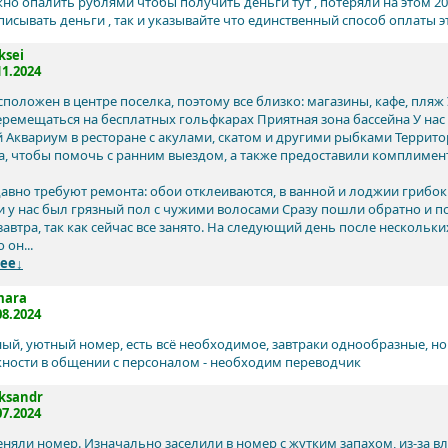
но опалить рублями чтобы получить деньги тут , потеряли на этом 20
исывать деньги , так и указывайте что единственный способ оплаты это
ksei
11.2024
сположен в центре поселка, поэтому все близко: магазины, кафе, пляж
ремещаться на бесплатных гольфкарах Приятная зона бассейна У нас 
 Аквариум в ресторане с акулами, скатом и другими рыбками Террито
тра, чтобы помочь с ранним выездом, а также предоставили комплимент
авно требуют ремонта: обои отклеиваются, в ванной и лоджии грибок 
и у нас был грязный пол с чужими волосами Сразу пошли обратно и п
завтра, так как сейчас все занято. На следующий день после несколь
 он...
ее↓
mara
08.2024
ый, уютный номер, есть всё необходимое, завтраки однообразные, но
жности в общении с персоналом - необходим переводчик
ksandr
07.2024
няли номер. Изначально заселили в номер с жутким запахом, из-за в