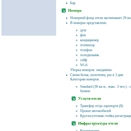
Бар
Номера
Номерной фонд отеля насчитывает 29 но
В номерах представлено:
душ
фен
кондиционер
телевизор
телефон
холодильник
сейф
Wi-fi
Уборка номеров: ежедневно.
Смена белья, полотенец: раз в 3 дня.
Категории номеров:
Standard (30 кв.м., макс. 3 чел.) -
балкон
Услуги отеля
Трансфер от/до аэропорта ($)
Прокат автомобилей
Круглосуточная стойка регистрац
Инфраструктура отеля
Кондиционер