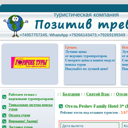
туристическая компания
туристическая компания
+74957757245, WhatsApp +79266143473,+79269199349
+74957757245, WhatsApp +79266143473,+79269199349
Греция.
Исп
Лучшие цены
Луч
от ведущих туроператоров.
от 
Смотрите цены в нашем модуле
Смо
поиска туров
пои
Покупайте по лучшей цене!
Пок
: :
Болгария
: :
Святой Влас
: :
Отели
Работаем только с
надежными туроператорами
Уникальная система поиска
Отель Peshev Family Hotel 3
туров
3.67
Рейтинг отеля под отзывам туристов -
Оплата туров
Внимание! Акции!
Дата вылета:
Ко
Доставка туров