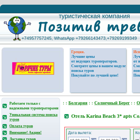
туристическая компания
туристическая компания
+74957757245, WhatsApp +79266143473,+79269199349
+74957757245, WhatsApp +79266143473,+79269199349
Греция.
Исп
Лучшие цены
Луч
от ведущих туроператоров.
от 
Смотрите цены в нашем модуле
Смо
поиска туров
пои
Покупайте по лучшей цене!
Пок
: :
Болгария
: :
Солнечный Берег
: :
О
Работаем только с
надежными туроператорами
Уникальная система поиска
Отель Karina Beach 3* apts С
туров
Оплата туров
Внимание! Акции!
Дата вылета:
Ко
Доставка туров
от