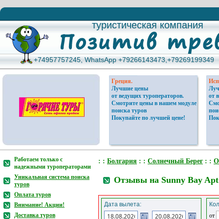
туристическая компания
туристическая компания
+74957757245, WhatsApp +79266143473,+79269199349
+74957757245, WhatsApp +79266143473,+79269199349
Греция.
Исп
Лучшие цены
Луч
от ведущих туроператоров.
от 
Смотрите цены в нашем модуле
Смо
поиска туров
пои
Покупайте по лучшей цене!
Пок
Работаем только с
: :
Болгария
: :
Солнечный Берег
: :
О
надежными туроператорами
Уникальная система поиска
Отзывы на Sunny Bay Apt
туров
Оплата туров
Дата вылета:
Кол
Внимание! Акции!
Доставка туров
от