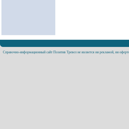
Справочно-информационный сайт Позитив Тревел не является ни рекламой, ни оферт