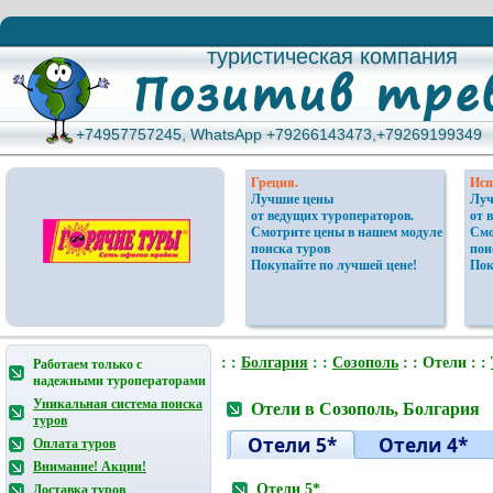
туристическая компания
туристическая компания
+74957757245, WhatsApp +79266143473,+79269199349
+74957757245, WhatsApp +79266143473,+79269199349
Греция.
Исп
Лучшие цены
Луч
от ведущих туроператоров.
от 
Смотрите цены в нашем модуле
Смо
поиска туров
пои
Покупайте по лучшей цене!
Пок
: :
Болгария
: :
Созополь
: : Отели : :
Работаем только с
надежными туроператорами
Уникальная система поиска
Отели в Созополь, Болгария
туров
Отели 5*
Отели 4*
Оплата туров
Внимание! Акции!
Отели 5*
Доставка туров