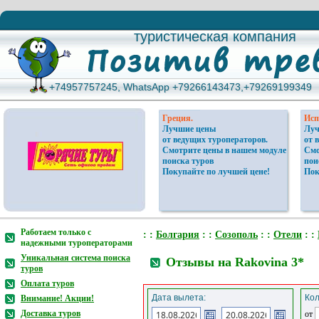
туристическая компания
туристическая компания
+74957757245, WhatsApp +79266143473,+79269199349
+74957757245, WhatsApp +79266143473,+79269199349
Греция.
Исп
Лучшие цены
Луч
от ведущих туроператоров.
от 
Смотрите цены в нашем модуле
Смо
поиска туров
пои
Покупайте по лучшей цене!
Пок
Работаем только с
: :
Болгария
: :
Созополь
: :
Отели
: :
надежными туроператорами
Уникальная система поиска
Отзывы на Rakovina 3*
туров
Оплата туров
Дата вылета:
Кол
Внимание! Акции!
Доставка туров
от