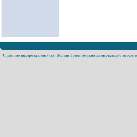
Справочно-информационный сайт Позитив Тревел не является ни рекламой, ни оферт