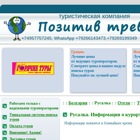
туристическая компания
туристическая компания
+74957757245, WhatsApp +79266143473,+79269199349
+74957757245, WhatsApp +79266143473,+79269199349
Греция.
Исп
Лучшие цены
Луч
от ведущих туроператоров.
от 
Смотрите цены в нашем модуле
Смо
поиска туров
пои
Покупайте по лучшей цене!
Пок
: :
Болгария
: : Русалка : :
Отели
: :
Т
Работаем только с
надежными туроператорами
Русалка. Информация о курорт
Уникальная система поиска
туров
Информация появится в ближайшее время
Оплата туров
Внимание! Акции!
Доставка туров