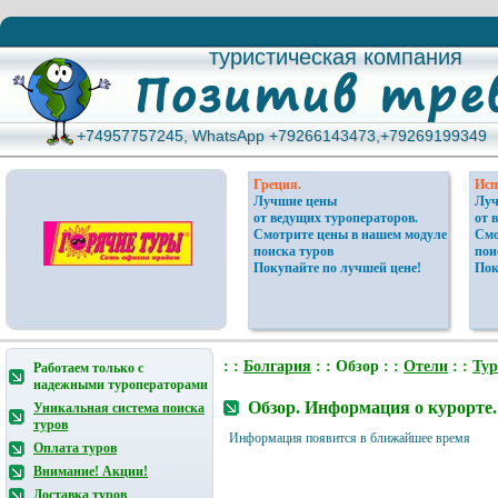
туристическая компания
туристическая компания
+74957757245, WhatsApp +79266143473,+79269199349
+74957757245, WhatsApp +79266143473,+79269199349
Греция.
Исп
Лучшие цены
Луч
от ведущих туроператоров.
от 
Смотрите цены в нашем модуле
Смо
поиска туров
пои
Покупайте по лучшей цене!
Пок
: :
Болгария
: : Обзор : :
Отели
: :
Ту
Работаем только с
надежными туроператорами
Обзор. Информация о курорте.
Уникальная система поиска
туров
Информация появится в ближайшее время
Оплата туров
Внимание! Акции!
Доставка туров