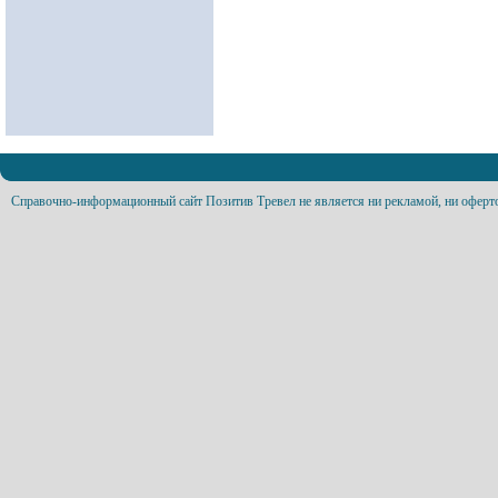
Справочно-информационный сайт Позитив Тревел не является ни рекламой, ни оферт