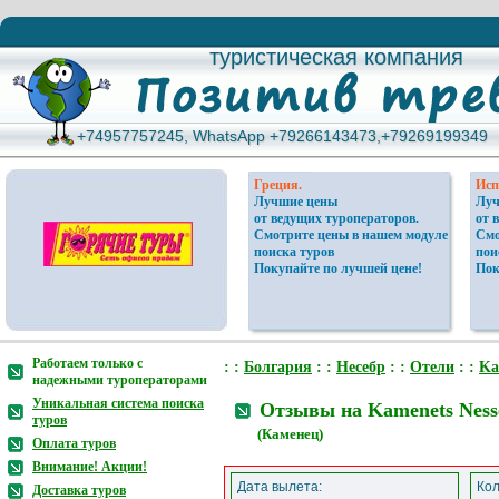
туристическая компания
туристическая компания
+74957757245, WhatsApp +79266143473,+79269199349
+74957757245, WhatsApp +79266143473,+79269199349
Греция.
Исп
Лучшие цены
Луч
от ведущих туроператоров.
от 
Смотрите цены в нашем модуле
Смо
поиска туров
пои
Покупайте по лучшей цене!
Пок
Работаем только с
: :
Болгария
: :
Несебр
: :
Отели
: :
Ka
надежными туроператорами
Уникальная система поиска
Отзывы на Kamenets Ness
туров
(Каменец)
Оплата туров
Внимание! Акции!
Дата вылета:
Кол
Доставка туров