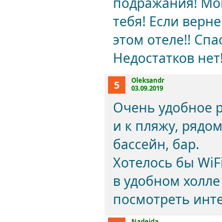
подражания! Мой
тебя! Если верне
этом отеле!! Спа
Недостатков нет
Oleksandr
5
03.09.2019
Очень удобное р
и к пляжу, рядо
бассейн, бар.
Хотелось бы WiF
в удобном холле
посмотреть инте
Nadejda