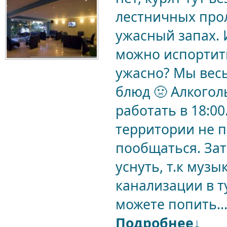
лестничных прол
ужасный запах. И
можно испортить
ужасно? Мы весь
блюд 🤢 Алкогол
работать в 18:00
территории не п
пообщаться. Зат
уснуть, т.к музы
канализации в т
можете попить..
Подробнее↓