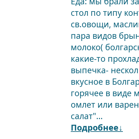
Еда: мы брали з
стол по типу ко
св.овощи, масли
пара видов брын
молоко( болгарск
какие-то прохлад
выпечка- нескол
вкусное в Болга
горячее в виде м
омлет или варен
салат"...
Подробнее↓