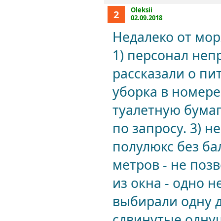
Oleksii
2
02.09.2018
Недалеко от мор
1) персонал неп
рассказали о пи
уборка в номере
туалетную бумаг
по запросу. 3) н
полулюкс без бал
метров - не поз
из окна - одно н
выбирали одну д
сдвинутые одну