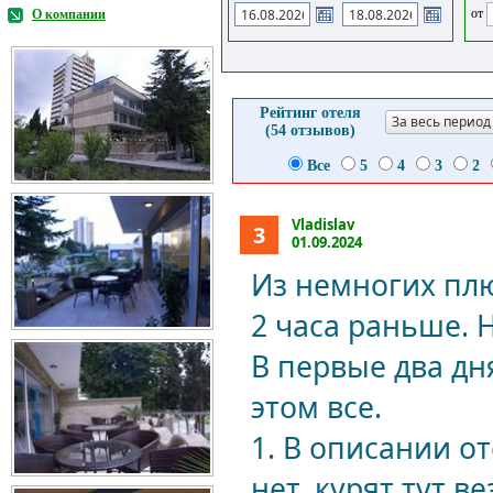
от
О компании
Рейтинг отеля
За весь период
(54 отзывов)
Все
5
4
3
2
Vladislav
3
01.09.2024
Из немногих плюс
2 часа раньше. Н
В первые два дн
этом все.
1. В описании о
нет, курят тут в