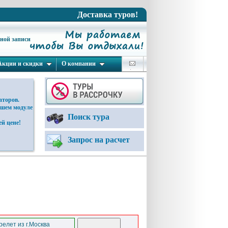
Доставка туров!
ьной записи
Акции и скидки
О компании
аторов.
ашем модуле
Поиск тура
й цене!
Запрос на расчет
елет из г.Москва