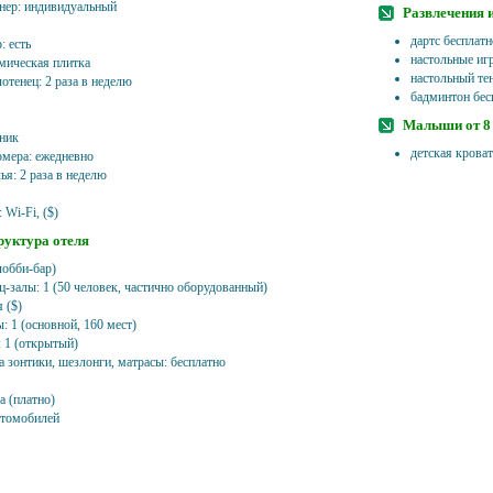
нер: индивидуальный
Развлечения 
дартс бесплатн
: есть
настольные иг
амическая плитка
настольный те
отенец: 2 раза в неделю
бадминтон бес
Малыши от 8 
ник
детская кроват
омера: ежедневно
ья: 2 раза в неделю
 Wi-Fi, ($)
уктура отеля
лобби-бар)
ц-залы: 1 (50 человек, частично оборудованный)
 ($)
: 1 (основной, 160 мест)
: 1 (открытый)
а зонтики, шезлонги, матрасы: бесплатно
а (платно)
втомобилей