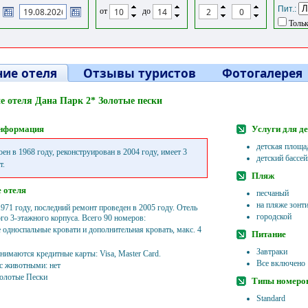
Пит.:
от
до
Тольк
ие отеля
Отзывы туристов
Фотогалерея
е отеля Дана Парк 2* Золотые пески
нформация
Услуги для д
детская площа
ен в 1968 году, реконструирован в 2004 году, имеет 3
детский бассей
т.
Пляж
 отеля
песчаный
на пляже зонти
971 году, последний ремонт проведен в 2005 году. Отель
городской
ого 3-этажного корпуса. Всего 90 номеров:
е односпальные кровати и дополнительная кровать, макс. 4
Питание
Завтраки
нимаются кредитные карты: Visa, Master Card.
Все включено
с животными: нет
олотые Пески
Типы номеро
Standard