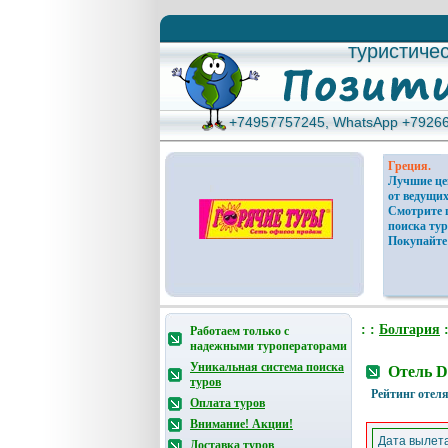
туристиче
туристиче
+74957757245, WhatsApp +7926
+74957757245, WhatsApp +7926
Греция.
Лучшие ц
от ведущих
Смотрите 
поиска тур
Покупайте
: :
Болгария
:
Работаем только с
надежными туроператорами
Уникальная система поиска
Отель D
туров
Рейтинг отеля
Оплата туров
Внимание! Акции!
Дата вылета
Доставка туров