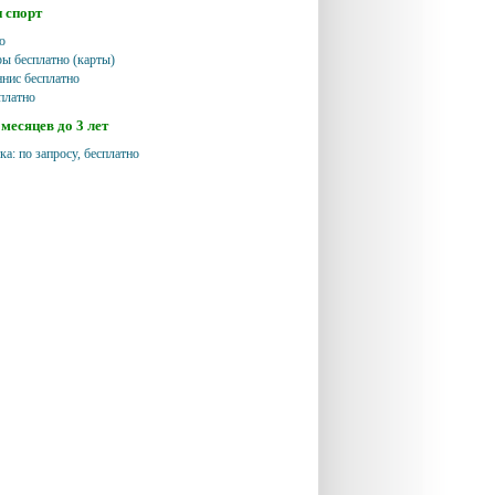
и спорт
о
ры бесплатно (карты)
ннис бесплатно
платно
месяцев до 3 лет
ка: по запросу, бесплатно