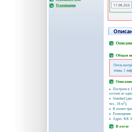
О компании
Описан
Описани
Общая и
Отель постро
этажа, 1 лиф
Описание
Построен в 1
состоит из одн
Standard (дв
2
чел., 18 м
);
К оплате при
Размещение 
Адрес: KK З
В отеле