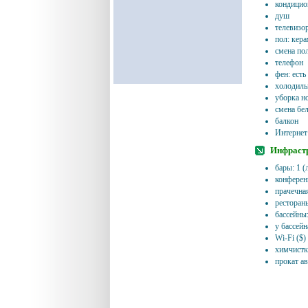
кондицио
душ
телевизор
пол: кер
смена пол
телефон
фен: есть
холодиль
уборка н
смена бел
балкон
Интернет:
Инфрастр
бары: 1 (
конферен
прачечная
рестораны
бассейны
у бассейн
Wi-Fi ($)
химчистк
прокат а