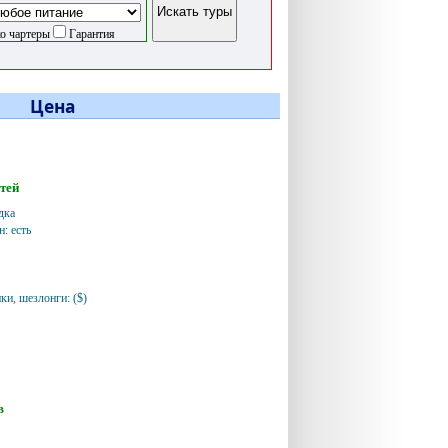
о чартеры
Гарантия
Цена
етей
дка
н: есть
ки, шезлонги: ($)
в