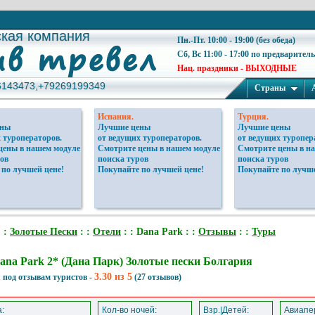
ская компания
ская компания
Пн.-Пт. 10:00 - 19:00 (без обеда)
Сб, Вс 11:00 - 17:00 по предварител
Нац. праздники - ВЫХОДНЫЕ
6143473,+79269199349
6143473,+79269199349
Страны
Испания.
Турция.
ены
Лучшие цены
Лучшие цены
 туроператоров.
от ведущих туроператоров.
от ведущих туропер
цены в нашем модуле
Смотрите цены в нашем модуле
Смотрите цены в н
ов
поиска туров
поиска туров
 по лучшей цене!
Покупайте по лучшей цене!
Покупайте по лучше
 :
Золотые Пески
: :
Отели
: : Dana Park : :
Отзывы
: :
Туры
ana Park 2* (Дана Парк) Золотые пески Болгария
3.30 из 5
 под отзывам туристов -
(27 отзывов)
:
Кол-во ночей:
Взр.|Детей:
Авиапер