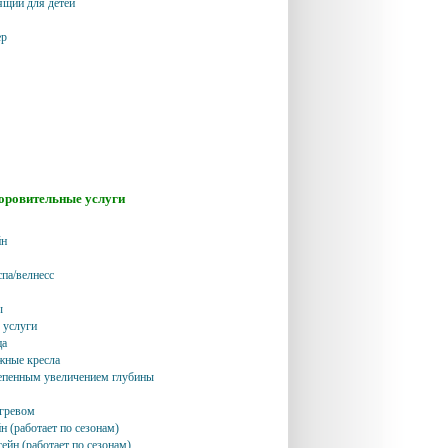
ящий для детей
ер
доровительные услуги
йн
спа/велнесс
ы
 услуги
ца
жные кресла
тепенным увеличением глубины
огревом
н (работает по сезонам)
ейн (работает по сезонам)