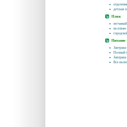
отделение
детская 
Пляж
песчаный
на пляже 
городско
Питание
Завтраки
Полный п
Завтраки
Все вклю