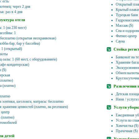
: есть
Открытый плав
отенец: через 2 дня
Крытый плават
ья: раз в 4 дня
Турецкая баня
уктура отеля
Гидромассажна
Массаж ($)
: 1 (на 230 мест)
Спа и оздоров
ассейны: 1
Фитнес-центр
 бесплатно (открытая неохраняемая)
Сауна
лобби-бар, бар у бассейна)
: 1 (открытый)
Стойка регис
алюты
Банкомат на т
-залы: 1 (60 мест, с оборудованием)
Хранение бага
кафе-кондитерская)
Экскурсионно
 ($)
Обмен валют
ерская
Круглосуточна
сплатно)
а (платно)
Развлечения 
Детская площа
сплатно
Няня / услуги 
а зонтики, шезлонги, матрасы: бесплатно
я хранения ценностей (платно, на ресепшен)
Услуги уборк
 центр
Ежедневная у
 (платно)
Услуги по гла
втомобилей
Химчистка ($)
Прачечная ($)
ля детей
Услуги бизне