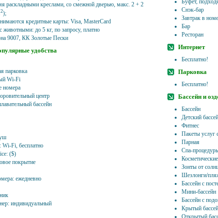
Буфет, подход
я раскладными креслами, со смежной дверью, макс. 2 + 2
Снэк-бар
2
м
);
Завтрак в ном
инимаются кредитные карты: Visa, MasterCard
Бар
 животными: до 5 кг, по запросу, платно
Ресторан
рна 9007, КК Золотые Пески
Интернет
опулярные удобства
Бесплатно!
ая парковка
Парковка
ый Wi-Fi
Бесплатно!
 номера
доровительный центр
Бассейн и оз
лавательный бассейн
Бассейн
Детский бассе
Фитнес
Пакеты услуг 
душ
Парная
 Wi-Fi, бесплатно
Спа-процедур
ce: ($)
Косметические
ровое покрытие
Зонты от солн
Шезлонги/пля
омера: ежедневно
Бассейн с пос
Мини-бассейн
ник
Бассейн с под
нер: индивидуальный
Крытый бассей
Открытый басс