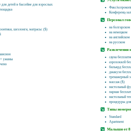
 для детей в бассейне для взрослых
Факс/ксерокоп
площадка
Конференц-зал
Персонал гов
на болгарском
зонтики, шезлонги, матрасы: ($)
на немецком
й
на английском
на русском
Развлечения 
ансион
сауна бесплатн
 + ужины
аэрохоккей бе
чено
бильярд беспл
джакузи беспл
тренажерный з
массаж ($)
настольный фу
парная беспла
настольный те
процедуры для 
Типы номеро
Standard
Apartment
Малыши от 8 