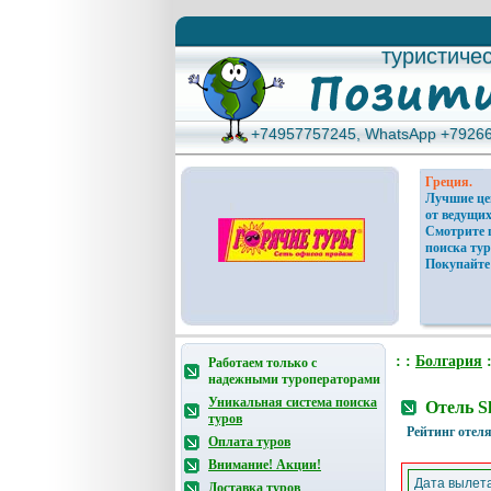
туристиче
туристиче
+74957757245, WhatsApp +7926
+74957757245, WhatsApp +7926
Греция.
Лучшие ц
от ведущих
Смотрите 
поиска тур
Покупайте
: :
Болгария
:
Работаем только с
надежными туроператорами
Уникальная система поиска
Отель S
туров
Рейтинг отеля
Оплата туров
Внимание! Акции!
Дата вылета
Доставка туров