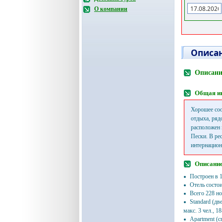
О компании
Описан
Описани
Общая и
Хорошее соо
отдыха, ряд
расположен 
Пески. В ре
интернацион
Описание
Построен в 1
Отель состои
Всего 228 н
Standard (дв
макс. 3 чел., 1
Apartment (