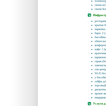
телевизор
смена пол
смена бел
Инфрастр
рестораны
крытые б
парковка
бары: 2 (
бассейны
обмен в
конференц
кафе: 1 (
прачечная
парикмах
гараж (бе
химчистк
спа-центр
Wi-Fi бе
у бассейн
сейфы дл
торговый
дискотека
прокат а
пиццерия
Услуги д