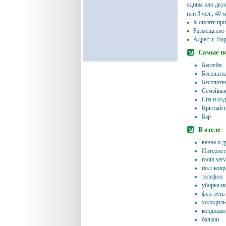
одним или двум
или 3 чел., 40 
К оплате пр
Размещение с
Адрес: г. Ва
Самые п
Бассейн
Бесплатн
Бесплатн
Семейные
Спа и оз
Крытый п
Бар
В отеле
ванна и 
Интернет:
room servi
пол: ков
телефон
уборка н
фен: есть
холодиль
кондицио
балкон