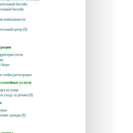
ательный бассейн
ельный бассейн
я ванна/джакузи
ительный центр ($)
трации
ерритории отеля
жа
е бюро
ы
я стойка регистрации
и семейные услуги
дка на улице
по уходу за детьми ($)
и
борка
жению одежды ($)
с-центра