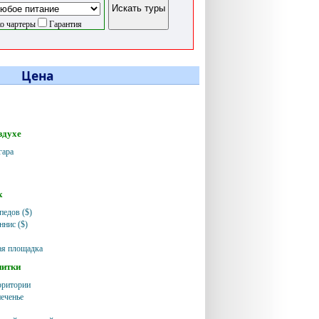
о чартеры
Гарантия
Цена
здухе
гара
х
педов ($)
ннис ($)
ая площадка
питки
рритории
еченье