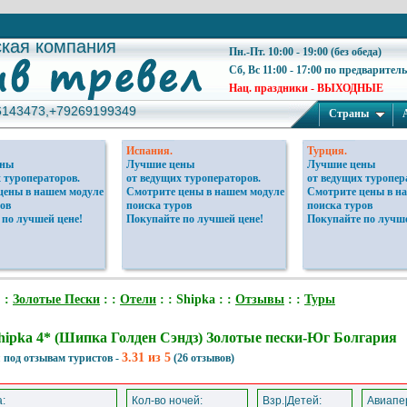
ская компания
ская компания
Пн.-Пт. 10:00 - 19:00 (без обеда)
Сб, Вс 11:00 - 17:00 по предварител
Нац. праздники - ВЫХОДНЫЕ
6143473,+79269199349
6143473,+79269199349
Страны
Испания.
Турция.
ены
Лучшие цены
Лучшие цены
 туроператоров.
от ведущих туроператоров.
от ведущих туропер
цены в нашем модуле
Смотрите цены в нашем модуле
Смотрите цены в н
ов
поиска туров
поиска туров
 по лучшей цене!
Покупайте по лучшей цене!
Покупайте по лучше
 :
Золотые Пески
: :
Отели
: : Shipka : :
Отзывы
: :
Туры
hipka 4* (Шипка Голден Сэндз) Золотые пески-Юг Болгария
3.31 из 5
 под отзывам туристов -
(26 отзывов)
:
Кол-во ночей:
Взр.|Детей:
Авиапер