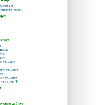
ирование ($)
/банкетный зал ($)
орит
и спорт
о
сплатно
атно
атно
ал бесплатно
тбол бесплатно
тно
ннис бесплатно
лица и тела ($)
в
месяцев до 3 лет