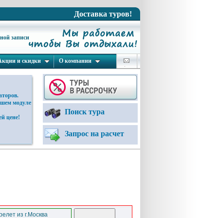
Доставка туров!
ьной записи
Акции и скидки
О компании
аторов.
ашем модуле
Поиск тура
й цене!
Запрос на расчет
елет из г.Москва