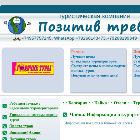
туристическая компания
туристическая компания
+74957757245, WhatsApp +79266143473,+79269199349
+74957757245, WhatsApp +79266143473,+79269199349
Греция.
Исп
Лучшие цены
Луч
от ведущих туроператоров.
от 
Смотрите цены в нашем модуле
Смо
поиска туров
пои
Покупайте по лучшей цене!
Пок
: :
Болгария
: : Чайка : :
Отели
: :
Ту
Работаем только с
надежными туроператорами
Чайка. Информация о курорте
Уникальная система поиска
туров
Информация появится в ближайшее время
Оплата туров
Внимание! Акции!
Доставка туров