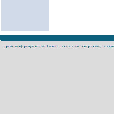
Справочно-информационный сайт Позитив Тревел не является ни рекламой, ни оферт