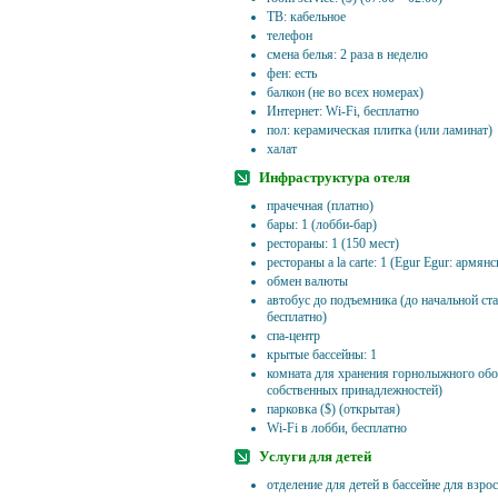
ТВ: кабельное
телефон
смена белья: 2 раза в неделю
фен: есть
балкон (не во всех номерах)
Интернет: Wi-Fi, бесплатно
пол: керамическая плитка (или ламинат)
халат
Инфраструктура отеля
прачечная (платно)
бары: 1 (лобби-бар)
рестораны: 1 (150 мест)
рестораны a la carte: 1 (Egur Egur: армян
обмен валюты
автобус до подъемника (до начальной ст
бесплатно)
спа-центр
крытые бассейны: 1
комната для хранения горнолыжного обо
собственных принадлежностей)
парковка ($) (открытая)
Wi-Fi в лобби, бесплатно
Услуги для детей
отделение для детей в бассейне для взро