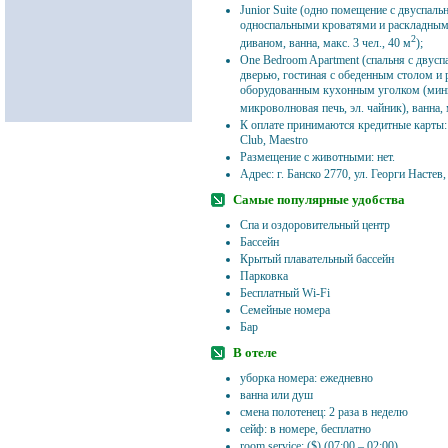
Junior Suite (одно помещение с двуспал
односпальными кроватями и раскладным
2
диваном, ванна, макс. 3 чел., 40 м
);
One Bedroom Apartment (спальня с двусп
дверью, гостиная с обеденным столом и
оборудованным кухонным уголком (мин
микроволновая печь, эл. чайник), ванна, 
К оплате принимаются кредитные карты: V
Club, Maestro
Размещение с животными: нет.
Адрес: г. Банско 2770, ул. Георги Настев,
Самые популярные удобства
Спа и оздоровительный центр
Бассейн
Крытый плавательный бассейн
Парковка
Бесплатный Wi-Fi
Семейные номера
Бар
В отеле
уборка номера: ежедневно
ванна или душ
смена полотенец: 2 раза в неделю
сейф: в номере, бесплатно
room service: ($) (07:00 – 02:00)