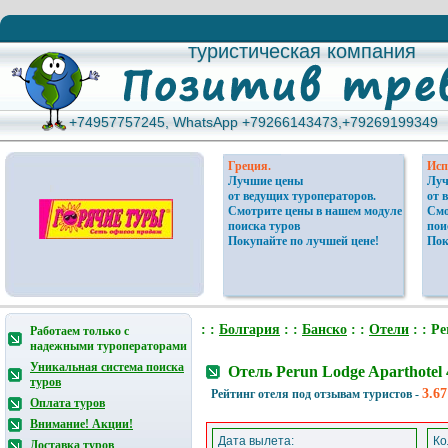
туристическая компания
туристическая компания
+74957757245, WhatsApp +79266143473,+79269199349
+74957757245, WhatsApp +79266143473,+79269199349
Греция.
Исп
Лучшие цены
Луч
от ведущих туроператоров.
от 
Смотрите цены в нашем модуле
Смо
поиска туров
пои
Покупайте по лучшей цене!
Пок
: :
Болгария
: :
Банско
: :
Отели
: : Pe
Работаем только с
надежными туроператорами
Уникальная система поиска
Отель Perun Lodge Aparthotel
туров
3.67
Рейтинг отеля под отзывам туристов -
Оплата туров
Внимание! Акции!
Дата вылета:
Ко
Доставка туров