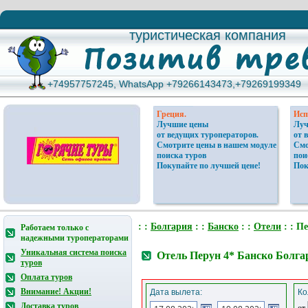
туристическая компания
туристическая компания
+74957757245, WhatsApp +79266143473,+79269199349
+74957757245, WhatsApp +79266143473,+79269199349
Греция.
Исп
Лучшие цены
Луч
от ведущих туроператоров.
от 
Смотрите цены в нашем модуле
Смо
поиска туров
пои
Покупайте по лучшей цене!
Пок
: :
Болгария
: :
Банско
: :
Отели
: : Пе
Работаем только с
надежными туроператорами
Уникальная система поиска
Отель Перун 4* Банско Болга
туров
Оплата туров
Внимание! Акции!
Дата вылета:
Ко
Доставка туров
от