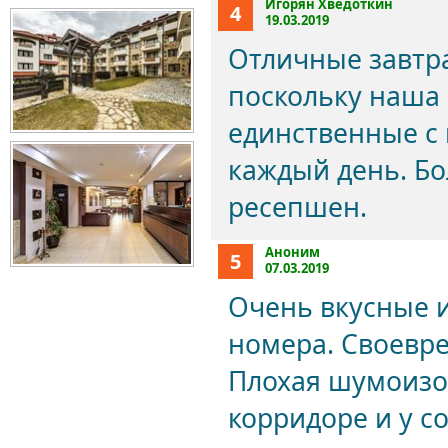
Игорян Хведоткин
4
19.03.2019
Отличные завтра
поскольку наша
единственные с
каждый день. Б
ресепшен.
Аноним
5
07.03.2019
Очень вкусные 
номера. Своевр
Плохая шумоизол
корридоре и у с