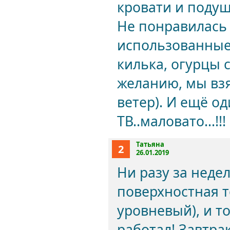
кровати и подуш
Не понравилась 
использованные 
килька, огурцы 
желанию, мы взя
ветер). И ещё од
ТВ..маловато...!!!
Татьяна
2
26.01.2019
Ни разу за неде
поверхностная т
уровневый), и т
работал! Завтра