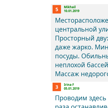
Mikhail
5
10.01.2019
Месторасположен
центральной ули
Просторный дву
даже жарко. Ми
посуды. Обильны
неплохой бассейн
Массаж недорого
Irina F
3
05.01.2019
Проводим здесь
раза останавлива