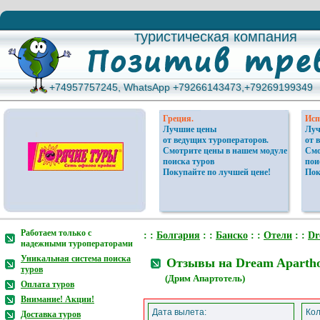
туристическая компания
туристическая компания
+74957757245, WhatsApp +79266143473,+79269199349
+74957757245, WhatsApp +79266143473,+79269199349
Греция.
Исп
Лучшие цены
Луч
от ведущих туроператоров.
от 
Смотрите цены в нашем модуле
Смо
поиска туров
пои
Покупайте по лучшей цене!
Пок
Работаем только с
: :
Болгария
: :
Банско
: :
Отели
: :
Dr
надежными туроператорами
Уникальная система поиска
Отзывы на Dream Apartho
туров
(Дрим Апартотель)
Оплата туров
Внимание! Акции!
Дата вылета:
Кол
Доставка туров