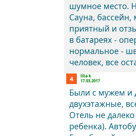
шумное место. Н
Сауна, бассейн,
приятный и отз
в батареях - оп
нормальное - шв
человек, все ос
lilia k
4
17.03.2017
Были с мужем и 
двухэтажные, вс
Отель не далеко
ребенка). Автобу