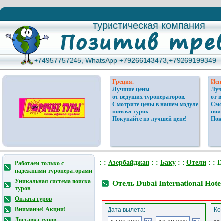
туристическая компания
туристическая компания
+74957757245, WhatsApp +79266143473,+79269199349
+74957757245, WhatsApp +79266143473,+79269199349
Греция.
Исп
Лучшие цены
Луч
от ведущих туроператоров.
от 
Смотрите цены в нашем модуле
Смо
поиска туров
пои
Покупайте по лучшей цене!
Пок
: :
Азербайджан
: :
Баку
: :
Отели
: : 
Работаем только с
надежными туроператорами
Уникальная система поиска
Отель Dubai International Hot
туров
Оплата туров
Внимание! Акции!
Дата вылета:
Ко
Доставка туров
от