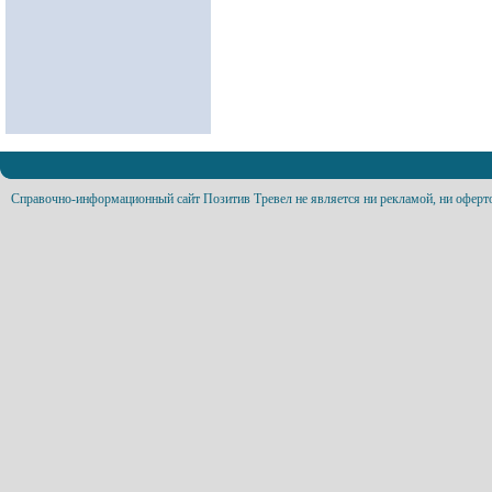
Справочно-информационный сайт Позитив Тревел не является ни рекламой, ни оферт