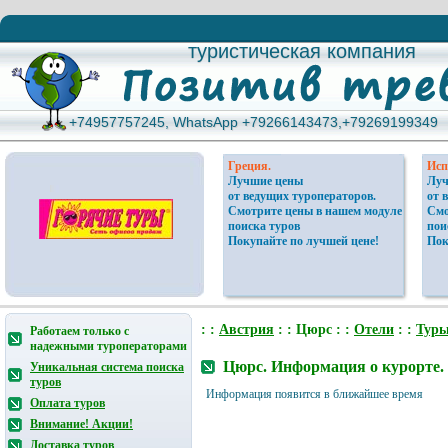
туристическая компания
туристическая компания
+74957757245, WhatsApp +79266143473,+79269199349
+74957757245, WhatsApp +79266143473,+79269199349
Греция.
Исп
Лучшие цены
Луч
от ведущих туроператоров.
от 
Смотрите цены в нашем модуле
Смо
поиска туров
пои
Покупайте по лучшей цене!
Пок
: :
Австрия
: : Цюрс : :
Отели
: :
Тур
Работаем только с
надежными туроператорами
Цюрс. Информация о курорте.
Уникальная система поиска
туров
Информация появится в ближайшее время
Оплата туров
Внимание! Акции!
Доставка туров