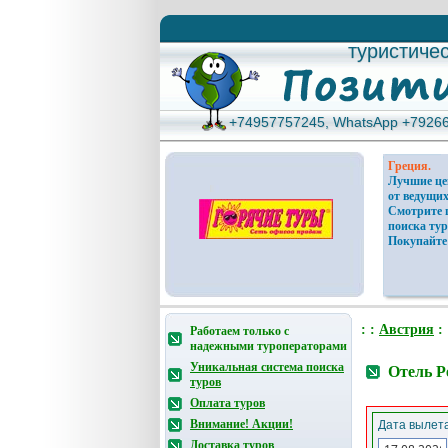
туристиче
туристиче
+74957757245, WhatsApp +7926
+74957757245, WhatsApp +7926
Греция.
Лучшие ц
от ведущих
Смотрите 
поиска тур
Покупайте
: :
Австрия
:
Работаем только с
надежными туроператорами
Уникальная система поиска
Отель P
туров
Оплата туров
Внимание! Акции!
Дата вылета
Доставка туров