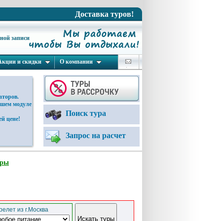
Доставка туров!
ьной записи
Акции и скидки
О компании
аторов.
ашем модуле
Поиск тура
й цене!
Запрос на расчет
уры
елет из г.Москва