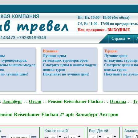
ская компания
ская компания
Пн.-Пт. 10:00 - 19:00 (без обеда)
Сб, Вс 11:00 - 17:00 по предварител
Нац. праздники - ВЫХОДНЫЕ
6143473,+79269199349
6143473,+79269199349
Страны
Испания.
Турция.
ены
Лучшие цены
Лучшие цены
 туроператоров.
от ведущих туроператоров.
от ведущих туропер
цены в нашем модуле
Смотрите цены в нашем модуле
Смотрите цены в н
ов
поиска туров
поиска туров
 по лучшей цене!
Покупайте по лучшей цене!
Покупайте по лучше
 :
Зальцбург
: :
Отели
: : Pension Reisenbauer Flachau : :
Отзывы
: :
Т
ension Reisenbauer Flachau 2* apts Зальцбург Австрия
:
Кол-во ночей:
Взр.|Детей:
Авиапер
Пит.:
от
до