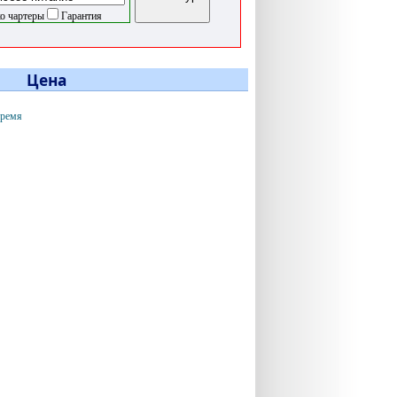
о чартеры
Гарантия
Цена
время