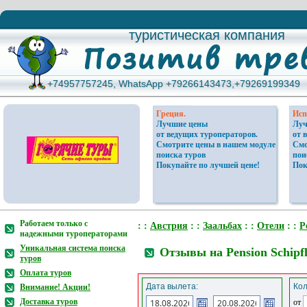
туристическая компания
туристическая компания
+74957757245, WhatsApp +79266143473,+79269199349
+74957757245, WhatsApp +79266143473,+79269199349
Греция.
Исп
Лучшие цены
Луч
от ведущих туроператоров.
от 
Смотрите цены в нашем модуле
Смо
поиска туров
пои
Покупайте по лучшей цене!
Пок
Работаем только с
: :
Австрия
: :
Заальбах
: :
Отели
: :
P
надежными туроператорами
Уникальная система поиска
Отзывы на Pension Schipfl
туров
Оплата туров
Дата вылета:
Кол
Внимание! Акции!
Доставка туров
от