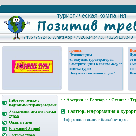
туристическая компания
туристическая компания
+74957757245, WhatsApp +79266143473,+79269199349
+74957757245, WhatsApp +79266143473,+79269199349
Греция.
Исп
Лучшие цены
Луч
от ведущих туроператоров.
от 
Смотрите цены в нашем модуле
Смо
поиска туров
пои
Покупайте по лучшей цене!
Пок
: :
Австрия
: : Галтюр : :
Отели
: :
Ту
Работаем только с
надежными туроператорами
Галтюр. Информация о курорт
Уникальная система поиска
туров
Информация появится в ближайшее время
Оплата туров
Внимание! Акции!
Доставка туров