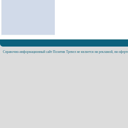
Справочно-информационный сайт Позитив Тревел не является ни рекламой, ни оферт