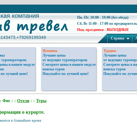
ская компания
ская компания
Пн.-Пт. 10:00 - 19:00 (без обеда)
Сб, Вс 11:00 - 17:00 по предварител
Нац. праздники - ВЫХОДНЫЕ
6143473,+79269199349
6143473,+79269199349
Страны
Испания.
Турция.
ены
Лучшие цены
Лучшие цены
 туроператоров.
от ведущих туроператоров.
от ведущих туропер
цены в нашем модуле
Смотрите цены в нашем модуле
Смотрите цены в н
ов
поиска туров
поиска туров
 по лучшей цене!
Покупайте по лучшей цене!
Покупайте по лучше
: Фис : :
Отели
: :
Туры
ормация о курорте.
явится в ближайшее время