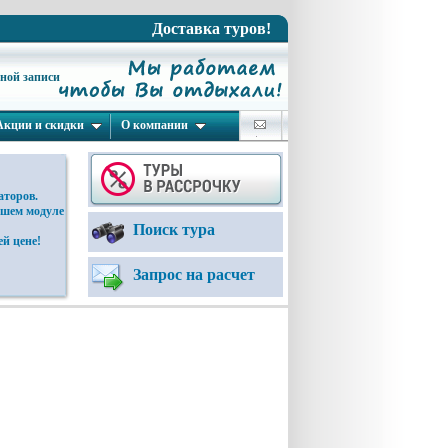
Доставка туров!
ьной записи
Акции и скидки
О компании
аторов.
ашем модуле
Поиск тура
й цене!
Запрос на расчет