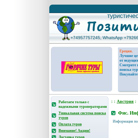
туристиче
туристиче
+74957757245, WhatsApp +7926
+74957757245, WhatsApp +7926
Греция.
Лучшие ц
от ведущих
Смотрите 
поиска тур
Покупайте
: :
Австрия
: 
Работаем только с
надежными туроператорами
Фис. Инф
Уникальная система поиска
туров
Информация по
Оплата туров
Внимание! Акции!
Доставка туров