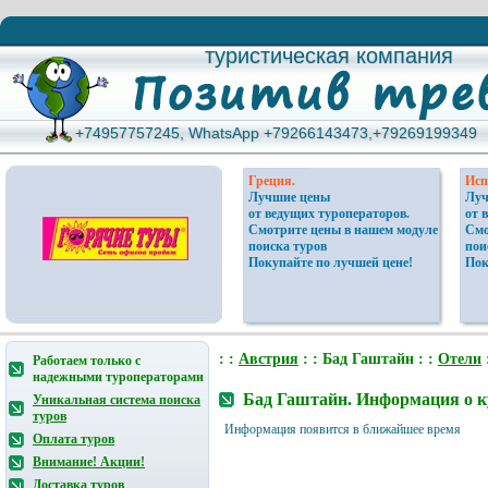
туристическая компания
туристическая компания
+74957757245, WhatsApp +79266143473,+79269199349
+74957757245, WhatsApp +79266143473,+79269199349
Греция.
Исп
Лучшие цены
Луч
от ведущих туроператоров.
от 
Смотрите цены в нашем модуле
Смо
поиска туров
пои
Покупайте по лучшей цене!
Пок
: :
Австрия
: : Бад Гаштайн : :
Отели
Работаем только с
надежными туроператорами
Бад Гаштайн. Информация о к
Уникальная система поиска
туров
Информация появится в ближайшее время
Оплата туров
Внимание! Акции!
Доставка туров