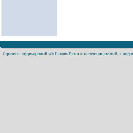
Справочно-информационный сайт Позитив Тревел не является ни рекламой, ни оферт