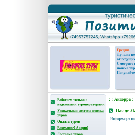
туристиче
туристиче
+74957757245, WhatsApp +7926
+74957757245, WhatsApp +7926
Греция.
Лучшие ц
от ведущих
Смотрите 
поиска тур
Покупайте
: :
Андорра
: 
Работаем только с
надежными туроператорами
Пас де Л
Уникальная система поиска
туров
Информация по
Оплата туров
Внимание! Акции!
Доставка туров