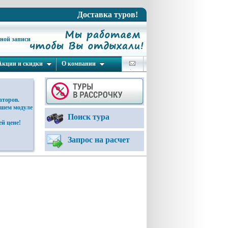
Доставка туров!
ьной записи
Акции и скидки
О компании
аторов.
ашем модуле
Поиск тура
й цене!
Запрос на расчет