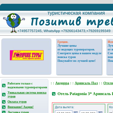
туристическая компания
туристическая компания
+74957757245, WhatsApp +79266143473,+79269199349
+74957757245, WhatsApp +79266143473,+79269199349
Греция.
Исп
Лучшие цены
Луч
от ведущих туроператоров.
от 
Смотрите цены в нашем модуле
Смо
поиска туров
пои
Покупайте по лучшей цене!
Пок
: :
Андорра
: :
Аринсаль Пал
: :
Отел
Работаем только с
надежными туроператорами
Уникальная система поиска
Отель Patagonia 3* Аринсаль
туров
Оплата туров
Внимание! Акции!
Дата вылета:
Ко
Доставка туров
от