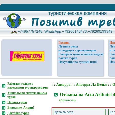
туристическая компания
туристическая компания
+74957757245, WhatsApp +79266143473,+79269199349
+74957757245, WhatsApp +79266143473,+79269199349
Греция.
Исп
Лучшие цены
Луч
от ведущих туроператоров.
от 
Смотрите цены в нашем модуле
Смо
поиска туров
пои
Покупайте по лучшей цене!
Пок
Работаем только с
: :
Андорра
: :
Андорра-Ла-Велья
: :
О
надежными туроператорами
Уникальная система поиска
Отзывы на Acta Arthotel 
туров
(Артотель)
Оплата туров
Внимание! Акции!
Дата вылета:
Кол
Доставка туров