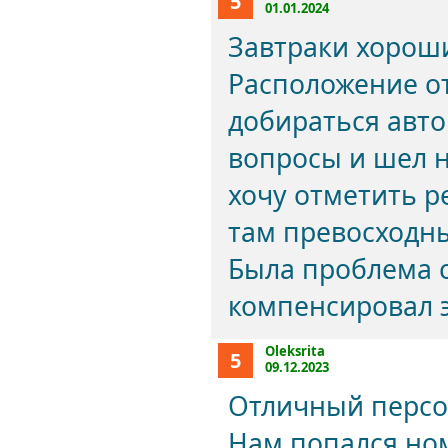
5
01.01.2024
Завтраки хороши
Расположение о
добираться авт
вопросы и шел н
хочу отметить р
там превосходн
Была проблема с
компенсировал э
Oleksrita
5
09.12.2023
Отличный персо
Нам попался ном