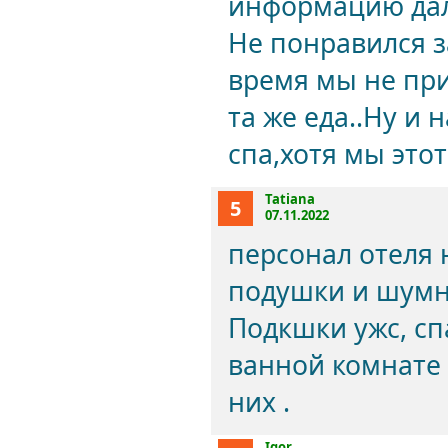
информацию дали
Не понравился з
время мы не при
та же еда..Ну и 
спа,хотя мы это
Tatiana
5
07.11.2022
персонал отеля 
подушки и шумн
Подкшки ужс, сп
ванной комнате 
них .
Igor