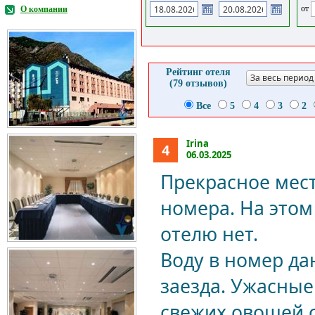
от
О компании
Рейтинг отеля
За весь период
(79 отзывов)
Все
5
4
3
2
Irina
4
06.03.2025
Прекрасное мес
номера. На этом 
отелю нет.
Воду в номер да
заезда. Ужасные
свежих овощей с