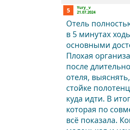
Yury__v
5
21.07.2024
Отель полность
в 5 минутах ход
основными дост
Плохая организа
после длительн
отеля, выяснять
стойке полотенц
куда идти. В ит
которая по совм
всё показала. К