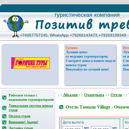
туристическая компания
туристическая компания
+74957757245, WhatsApp +79266143473,+79269199349
+74957757245, WhatsApp +79266143473,+79269199349
Греция.
Исп
Лучшие цены
Луч
от ведущих туроператоров.
от 
Смотрите цены в нашем модуле
Смо
поиска туров
пои
Покупайте по лучшей цене!
Пок
: :
Абхазия
: :
Очамчыра
: :
Отели
: :
Работаем только с
надежными туроператорами
Уникальная система поиска
Отель Тамыш Village - Очамч
туров
Оплата туров
Внимание! Акции!
Дата вылета:
Ко
Доставка туров
от